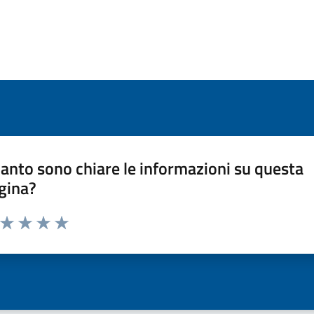
anto sono chiare le informazioni su questa
gina?
a da 1 a 5 stelle la pagina
ta 1 stelle su 5
Valuta 2 stelle su 5
Valuta 3 stelle su 5
Valuta 4 stelle su 5
Valuta 5 stelle su 5