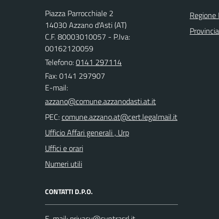
Piazza Parrocchiale 2
Regione
14030 Azzano d'Asti (AT)
Provincia
C.F. 80003010057 - P.Iva:
00162120059
Telefono:
0141 297114
Fax: 0141 297907
E-mail:
PEC:
Ufficio Affari generali , Urp
Uffici e orari
Numeri utili
CONTATTI D.P.O.
E-mail: