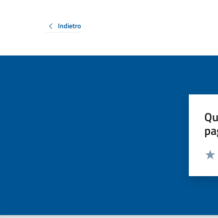
Indietro
Qu
pa
Valut
Valu