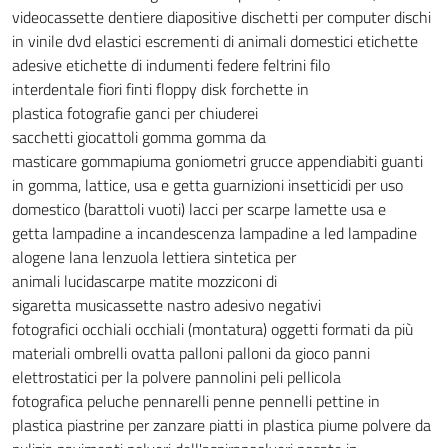
videocassette
dentiere
diapositive
dischetti per computer
dischi
in vinile
dvd
elastici
escrementi di animali domestici
etichette
adesive
etichette di indumenti
federe
feltrini
filo
interdentale
fiori finti
floppy disk
forchette in
plastica
fotografie
ganci per chiuderei
sacchetti
giocattoli
gomma
gomma da
masticare
gommapiuma
goniometri
grucce appendiabiti
guanti
in gomma, lattice, usa e getta
guarnizioni
insetticidi per uso
domestico (barattoli vuoti)
lacci per scarpe
lamette usa e
getta
lampadine a incandescenza
lampadine a led
lampadine
alogene
lana
lenzuola
lettiera sintetica per
animali
lucidascarpe
matite
mozziconi di
sigaretta
musicassette
nastro adesivo
negativi
fotografici
occhiali
occhiali (montatura)
oggetti formati da più
materiali
ombrelli
ovatta
palloni
palloni da gioco
panni
elettrostatici per la polvere
pannolini
peli
pellicola
fotografica
peluche
pennarelli
penne
pennelli
pettine in
plastica
piastrine per zanzare
piatti in plastica
piume
polvere da