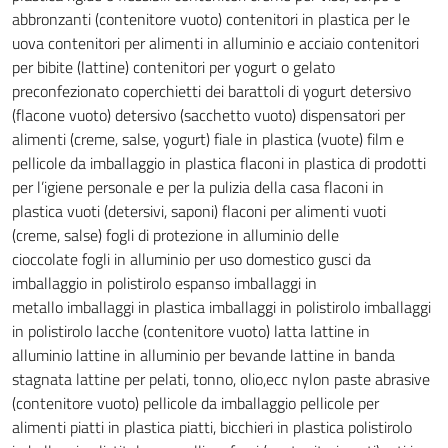
abbronzanti (contenitore vuoto)
contenitori in plastica per le
uova
contenitori per alimenti in alluminio e acciaio
contenitori
per bibite (lattine)
contenitori per yogurt o gelato
preconfezionato
coperchietti dei barattoli di yogurt
detersivo
(flacone vuoto)
detersivo (sacchetto vuoto)
dispensatori per
alimenti (creme, salse, yogurt)
fiale in plastica (vuote)
film e
pellicole da imballaggio in plastica
flaconi in plastica di prodotti
per l’igiene personale e per la pulizia della casa
flaconi in
plastica vuoti (detersivi, saponi)
flaconi per alimenti vuoti
(creme, salse)
fogli di protezione in alluminio delle
cioccolate
fogli in alluminio per uso domestico
gusci da
imballaggio in polistirolo espanso
imballaggi in
metallo
imballaggi in plastica
imballaggi in polistirolo
imballaggi
in polistirolo
lacche (contenitore vuoto)
latta
lattine in
alluminio
lattine in alluminio per bevande
lattine in banda
stagnata
lattine per pelati, tonno, olio,ecc
nylon
paste abrasive
(contenitore vuoto)
pellicole da imballaggio
pellicole per
alimenti
piatti in plastica
piatti, bicchieri in plastica
polistirolo