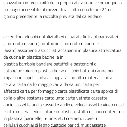
spazzatura in prossimità della propria abitazione e comunque in
un luogo accessibile al mezzo di raccolta dopo le ore 21 del
giorno precedente la raccolta prevista dal calendario.
accendino
addobbi natalizi
alberi di natale finti
antiparassitari
(contenitore vuoto)
antitarme (contenitore vuoto e
lavato)
assorbenti
astucci
attaccapanni in plastica
attrezzatura
da cucina in plastica
bacinelle in
plastica
bambole
bandiere
batuffoli e bastoncini di
cotone
bicchieri in plastica
borse di cuoio
bottoni
canne per
irrigazione
capelli
carta accoppiata con altri materiali
carta
cerata
carta da formaggio
carta da salumi
carta per
affettati
carta per formaggio
carta plastificata
carta sporca di
colla o altre sostanze
carta unta
carta vetrata
cassette
audio
cassette audio
cassette audio e video
cassette video
cd
cd
e cd-rom
cera
cerini
cinture in plastica, stoffa e cuoio
contenitori
in plastica (bacinelle, terrine, etc)
cosmetici
cover di
cellulari
cucchiai di legno
custodie per cd, musicassette,