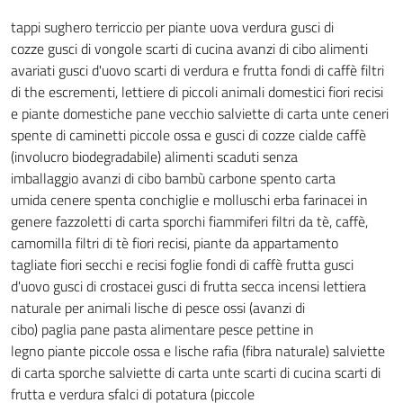
tappi sughero
terriccio per piante
uova
verdura
gusci di
cozze
gusci di vongole
scarti di cucina
avanzi di cibo
alimenti
avariati
gusci d'uovo
scarti di verdura e frutta
fondi di caffè
filtri
di the
escrementi, lettiere di piccoli animali domestici
fiori recisi
e piante domestiche
pane vecchio
salviette di carta unte
ceneri
spente di caminetti
piccole ossa e gusci di cozze
cialde caffè
(involucro biodegradabile)
alimenti scaduti senza
imballaggio
avanzi di cibo
bambù
carbone spento
carta
umida
cenere spenta
conchiglie e molluschi
erba
farinacei in
genere
fazzoletti di carta sporchi
fiammiferi
filtri da tè, caffè,
camomilla
filtri di tè
fiori recisi, piante da appartamento
tagliate
fiori secchi e recisi
foglie
fondi di caffè
frutta
gusci
d'uovo
gusci di crostacei
gusci di frutta secca
incensi
lettiera
naturale per animali
lische di pesce
ossi (avanzi di
cibo)
paglia
pane
pasta alimentare
pesce
pettine in
legno
piante
piccole ossa e lische
rafia (fibra naturale)
salviette
di carta sporche
salviette di carta unte
scarti di cucina
scarti di
frutta e verdura
sfalci di potatura (piccole