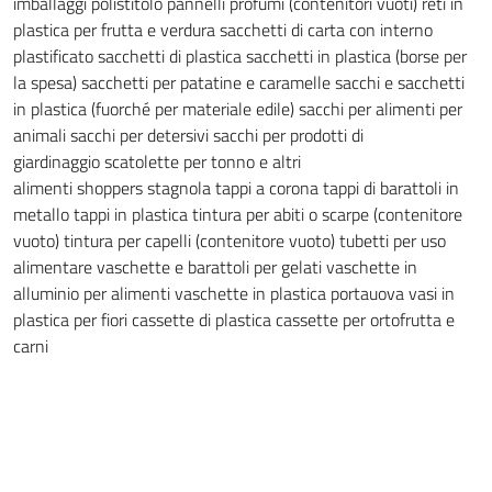
imballaggi
polistitolo pannelli
profumi (contenitori vuoti)
reti in
plastica per frutta e verdura
sacchetti di carta con interno
plastificato
sacchetti di plastica
sacchetti in plastica (borse per
la spesa)
sacchetti per patatine e caramelle
sacchi e sacchetti
in plastica (fuorché per materiale edile)
sacchi per alimenti per
animali
sacchi per detersivi
sacchi per prodotti di
giardinaggio
scatolette per tonno e altri
alimenti
shoppers
stagnola
tappi a corona
tappi di barattoli in
metallo
tappi in plastica
tintura per abiti o scarpe (contenitore
vuoto)
tintura per capelli (contenitore vuoto)
tubetti per uso
alimentare
vaschette e barattoli per gelati
vaschette in
alluminio per alimenti
vaschette in plastica portauova
vasi in
plastica per fiori
cassette di plastica
cassette per ortofrutta e
carni