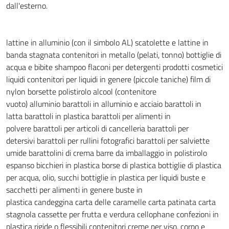
dall'esterno.
lattine in alluminio (con il simbolo AL)
scatolette e lattine in
banda stagnata
contenitori in metallo (pelati, tonno)
bottiglie di
acqua e bibite
shampoo
flaconi per detergenti
prodotti cosmetici
liquidi
contenitori per liquidi in genere (piccole taniche)
film di
nylon
borsette
polistirolo
alcool (contenitore
vuoto)
alluminio
barattoli in alluminio e acciaio
barattoli in
latta
barattoli in plastica
barattoli per alimenti in
polvere
barattoli per articoli di cancelleria
barattoli per
detersivi
barattoli per rullini fotografici
barattoli per salviette
umide
barattolini di crema
barre da imballaggio in polistirolo
espanso
bicchieri in plastica
borse di plastica
bottiglie di plastica
per acqua, olio, succhi
bottiglie in plastica per liquidi
buste e
sacchetti per alimenti in genere
buste in
plastica
candeggina
carta delle caramelle
carta patinata
carta
stagnola
cassette per frutta e verdura
cellophane
confezioni in
plastica rigide o flessibili
contenitori creme per viso, corpo e