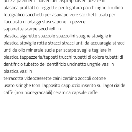
pulizia pavimenti
polveri dell'aspirapoolveri
posate in
plastica
profilattici
reggette per legatura pacchi
righelli
rullino
fotografico
sacchetti per aspirapolvere
sacchetti usati per
l’acquisto di ortaggi sfusi
sapone in pezzi e
saponette
scarpe
secchielli in
plastica
sigarette
spazzole
spazzolini
spugne
stoviglie in
plastica
stoviglie rotte
stracci
stracci unti da acquaragia
stracci
unti da olio minerale
suole per scarpe
sveglie
tagliere in
plastica
tappezzeria/tappeti
trucchi
tubetti di colore
tubetti di
dentifricio
tubetto del dentifricio
uncinetto
unghie
vasi in
plastica
vasi in
terracotta
videocassette
zaini
zerbino
zoccoli
cotone
usato
siringhe (con l'apposito cappuccio inserito sull'ago)
cialde
caffè (non biodegradabili)
ceramica
capsule caffè