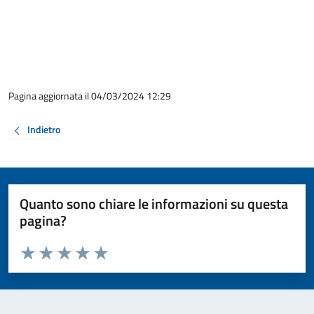
Pagina aggiornata il 04/03/2024 12:29
Indietro
Quanto sono chiare le informazioni su questa
pagina?
Valuta da 1 a 5 stelle la pagina
Valuta 1 stelle su 5
Valuta 2 stelle su 5
Valuta 3 stelle su 5
Valuta 4 stelle su 5
Valuta 5 stelle su 5