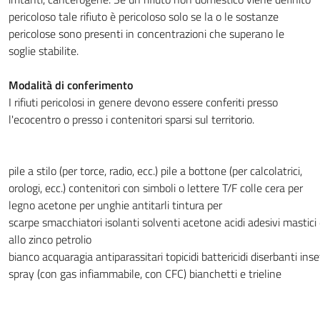
pericoloso tale rifiuto è pericoloso solo se la o le sostanze
pericolose sono presenti in concentrazioni che superano le
soglie stabilite.
Modalità di conferimento
I rifiuti pericolosi in genere devono essere conferiti presso
l'ecocentro o presso i contenitori sparsi sul territorio.
pile a stilo (per torce, radio, ecc.)
pile a bottone (per calcolatrici,
orologi, ecc.)
contenitori con simboli o lettere T/F
colle
cera per
legno
acetone per unghie
antitarli
tintura per
scarpe
smacchiatori
isolanti
solventi
acetone
acidi
adesivi
mastici
allo zinco
petrolio
bianco
acquaragia
antiparassitari
topicidi
battericidi
diserbanti
inse
spray (con gas infiammabile, con CFC)
bianchetti e trieline