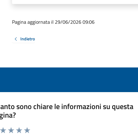
Pagina aggiornata il 29/06/2026 09:06
Indietro
anto sono chiare le informazioni su questa
gina?
a da 1 a 5 stelle la pagina
ta 1 stelle su 5
Valuta 2 stelle su 5
Valuta 3 stelle su 5
Valuta 4 stelle su 5
Valuta 5 stelle su 5