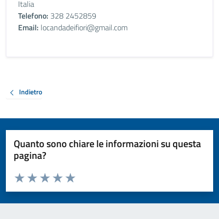
Italia
Telefono:
328 2452859
Email:
locandadeifiori@gmail.com
Indietro
Quanto sono chiare le informazioni su questa
pagina?
Valuta da 1 a 5 stelle la pagina
Valuta 1 stelle su 5
Valuta 2 stelle su 5
Valuta 3 stelle su 5
Valuta 4 stelle su 5
Valuta 5 stelle su 5