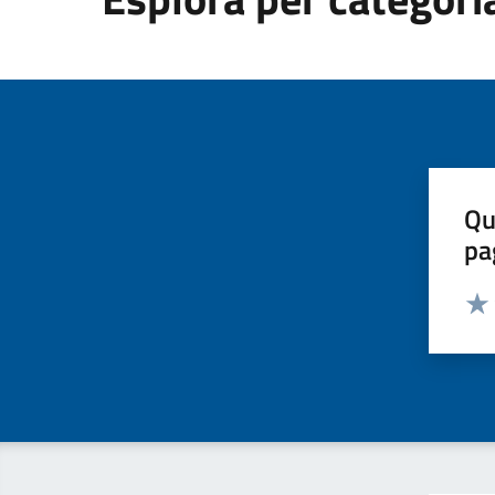
Qu
pa
Valut
Valu