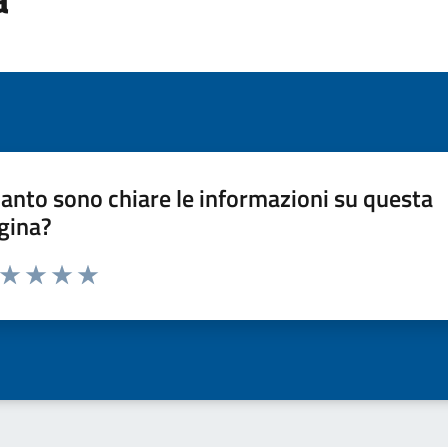
anto sono chiare le informazioni su questa
gina?
a da 1 a 5 stelle la pagina
ta 1 stelle su 5
Valuta 2 stelle su 5
Valuta 3 stelle su 5
Valuta 4 stelle su 5
Valuta 5 stelle su 5