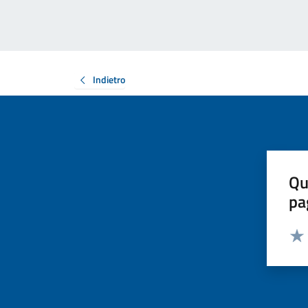
Indietro
Qu
pa
Valut
Valu