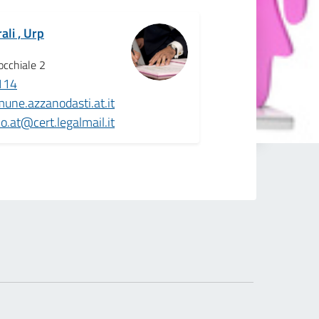
ali , Urp
occhiale 2
114
ne.azzanodasti.at.it
.at@cert.legalmail.it