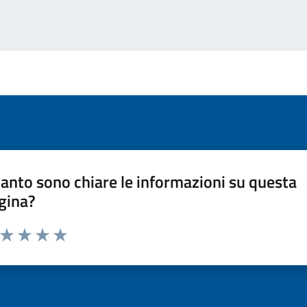
anto sono chiare le informazioni su questa
gina?
a da 1 a 5 stelle la pagina
ta 1 stelle su 5
Valuta 2 stelle su 5
Valuta 3 stelle su 5
Valuta 4 stelle su 5
Valuta 5 stelle su 5