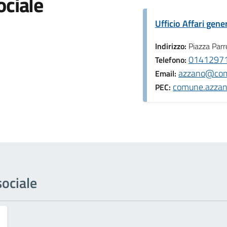
ociale
Ufficio Affari gener
Indirizzo:
Piazza Parr
0141297
Telefono:
azzano@comu
Email:
comune.azzano
PEC:
sociale