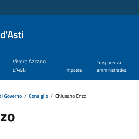
d'Asti
Vivere Azzano
Trasparenza
d'Asti
Imposte
amministrativa
di Governo
/
Consiglio
/
Chiusano Enzo
nzo