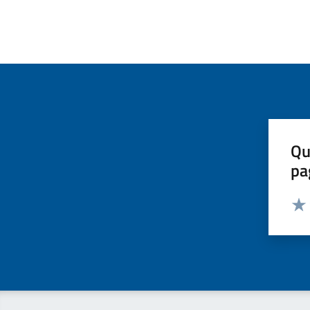
Qu
pa
Valut
Valu