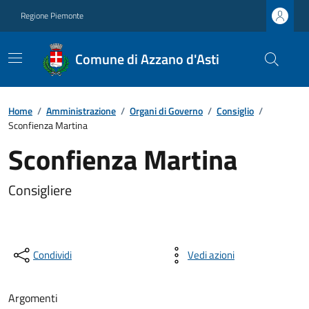
Regione Piemonte
Comune di Azzano d'Asti
Home
/
Amministrazione
/
Organi di Governo
/
Consiglio
/
Sconfienza Martina
Sconfienza Martina
Consigliere
Condividi
Vedi azioni
Argomenti